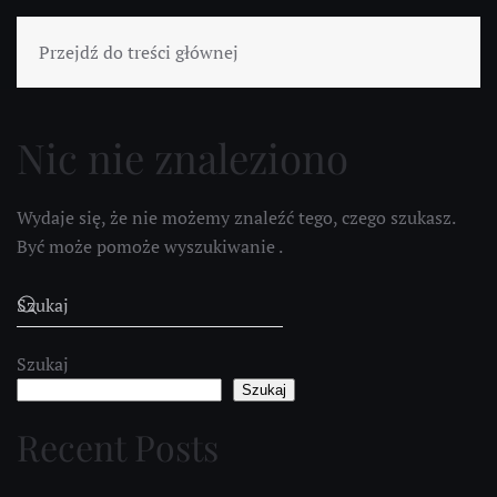
Przejdź do treści głównej
Nic nie znaleziono
Wydaje się, że nie możemy znaleźć tego, czego szukasz.
Być może pomoże wyszukiwanie .
Szukaj
Szukaj
Recent Posts